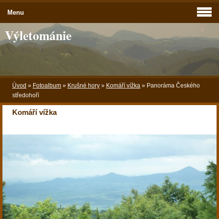
Menu
Výletománie
Úvod
»
Fotoalbum
»
Krušné hory
»
Komáří vížka
»
Panoráma Českého
středohoří
Komáří vížka