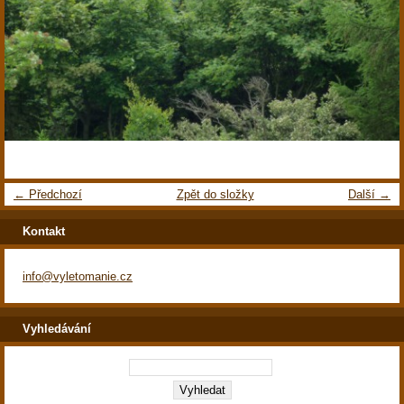
← Předchozí
Zpět do složky
Další →
Kontakt
info@vyletomanie.cz
Vyhledávání