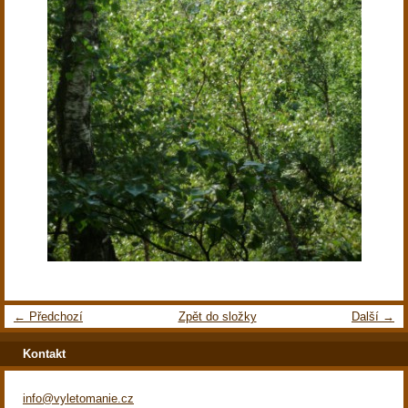
← Předchozí
Zpět do složky
Další →
Kontakt
info@vyletomanie.cz