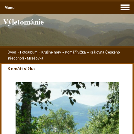
Menu
Výletománie
Úvod
»
Fotoalbum
»
Krušné hory
»
Komáří vížka
»
Královna Českého
středohoří - Milešovka
Komáří vížka