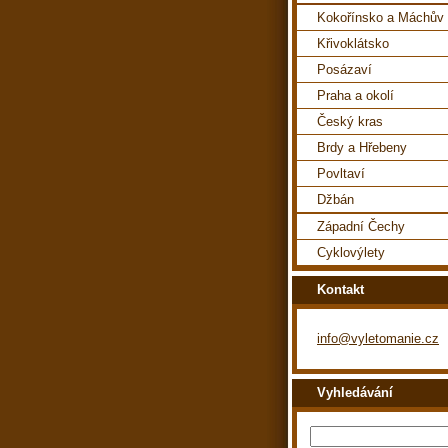
Kokořínsko a Máchův 
Křivoklátsko
Posázaví
Praha a okolí
Český kras
Brdy a Hřebeny
Povltaví
Džbán
Západní Čechy
Cyklovýlety
Kontakt
info@vyletomanie.cz
Vyhledávání