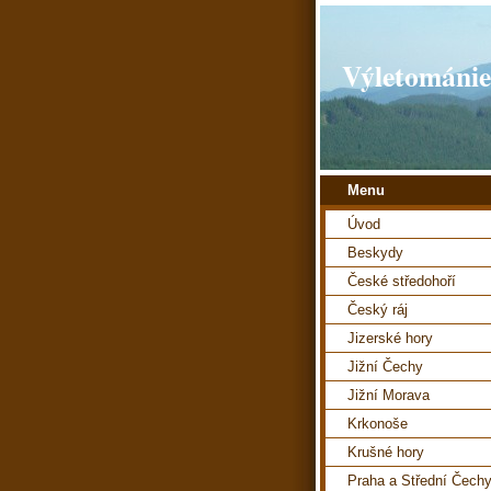
Výletománie
Menu
Úvod
Beskydy
České středohoří
Český ráj
Jizerské hory
Jižní Čechy
Jižní Morava
Krkonoše
Krušné hory
Praha a Střední Čech