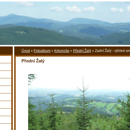
Úvod
»
Fotoalbum
»
Krkonoše
»
Přední Žalý
»
Zadní Žalý - výhled 
Přední Žalý
y