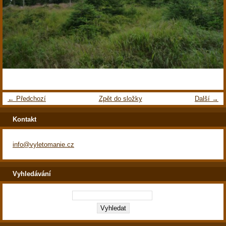
← Předchozí
Zpět do složky
Další →
Kontakt
info@vyletomanie.cz
Vyhledávání