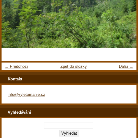
← Předchozí
Zpět do složky
Další →
Kontakt
info@vyletomanie.cz
Vyhledávání