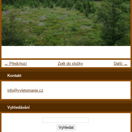
← Předchozí
Zpět do složky
Další →
Kontakt
info@vyletomanie.cz
Vyhledávání