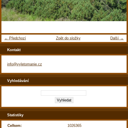
← Předchozí
Zpět do složky
Další →
Kontakt
info@vyletomanie.cz
Vyhledávání
Statistiky
Celkem:
1026365