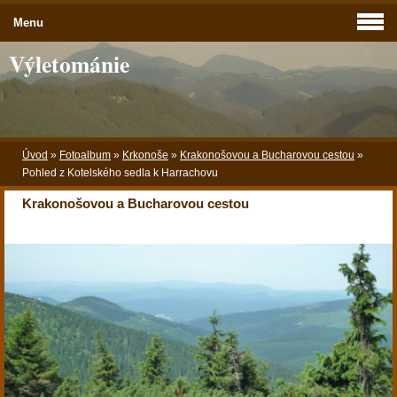
Menu
Výletománie
Úvod
»
Fotoalbum
»
Krkonoše
»
Krakonošovou a Bucharovou cestou
»
Pohled z Kotelského sedla k Harrachovu
Krakonošovou a Bucharovou cestou