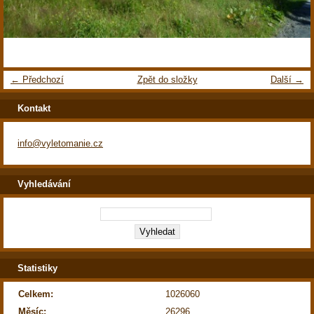
← Předchozí
Zpět do složky
Další →
Kontakt
info@vyletomanie.cz
Vyhledávání
Statistiky
Celkem:
1026060
Měsíc:
26296