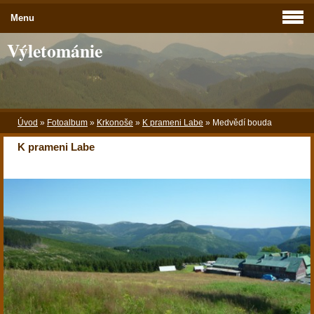
Menu
Výletománie
Úvod
»
Fotoalbum
»
Krkonoše
»
K prameni Labe
»
Medvědí bouda
K prameni Labe