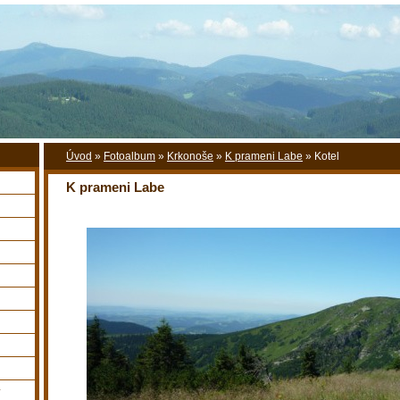
Úvod
»
Fotoalbum
»
Krkonoše
»
K prameni Labe
»
Kotel
K prameni Labe
y