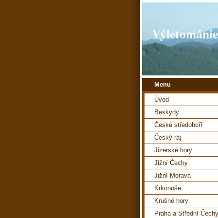
Výletománie
Menu
Úvod
Beskydy
České středohoří
Český ráj
Jizerské hory
Jižní Čechy
Jižní Morava
Krkonoše
Krušné hory
Praha a Střední Čech