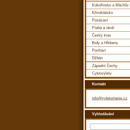
Kokořínsko a Máchův 
Křivoklátsko
Posázaví
Praha a okolí
Český kras
Brdy a Hřebeny
Povltaví
Džbán
Západní Čechy
Cyklovýlety
Kontakt
info@vyletomanie.cz
Vyhledávání