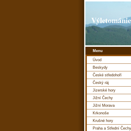
Výletománie
Menu
Úvod
Beskydy
České středohoří
Český ráj
Jizerské hory
Jižní Čechy
Jižní Morava
Krkonoše
Krušné hory
Praha a Střední Čech