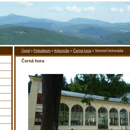
Úvod
»
Fotoalbum
»
Krkonoše
»
Černá hora
»
Secesní kolonáda
Černá hora
y