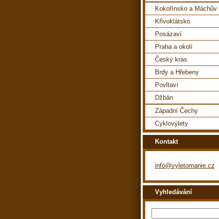
Kokořínsko a Máchův 
Křivoklátsko
Posázaví
Praha a okolí
Český kras
Brdy a Hřebeny
Povltaví
Džbán
Západní Čechy
Cyklovýlety
Kontakt
info@vyletomanie.cz
Vyhledávání