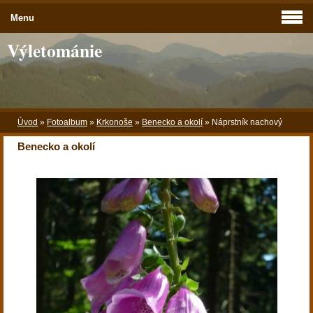
Menu
Výletománie
Úvod
»
Fotoalbum
»
Krkonoše
»
Benecko a okolí
»
Náprstník nachový
Benecko a okolí