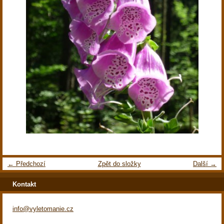
← Předchozí
Zpět do složky
Další →
Kontakt
info@vyletomanie.cz