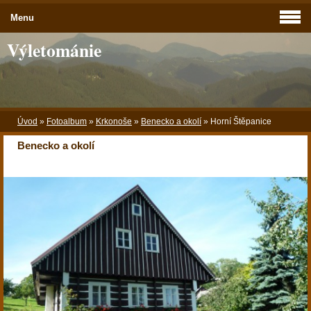
Menu
Výletománie
Úvod
»
Fotoalbum
»
Krkonoše
»
Benecko a okolí
»
Horní Štěpanice
Benecko a okolí