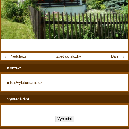
← Předchozí
Zpět do složky
Další →
Kontakt
info@vyletomanie.cz
Vyhledávání