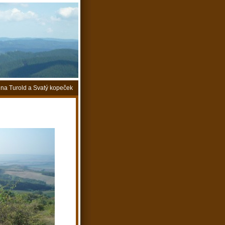
 na Turold a Svatý kopeček