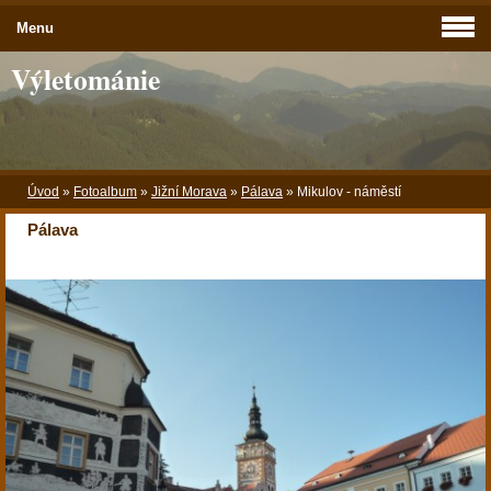
Menu
Výletománie
Úvod
»
Fotoalbum
»
Jižní Morava
»
Pálava
»
Mikulov - náměstí
Pálava