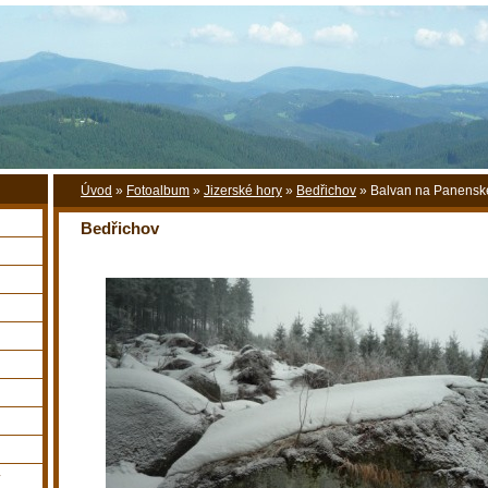
Úvod
»
Fotoalbum
»
Jizerské hory
»
Bedřichov
»
Balvan na Panenské
Bedřichov
y