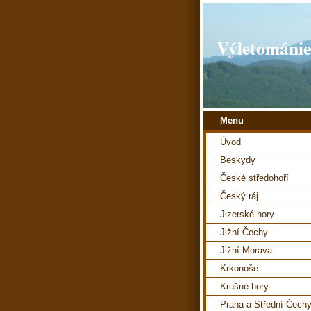
Výletománie
Menu
Úvod
Beskydy
České středohoří
Český ráj
Jizerské hory
Jižní Čechy
Jižní Morava
Krkonoše
Krušné hory
Praha a Střední Čech