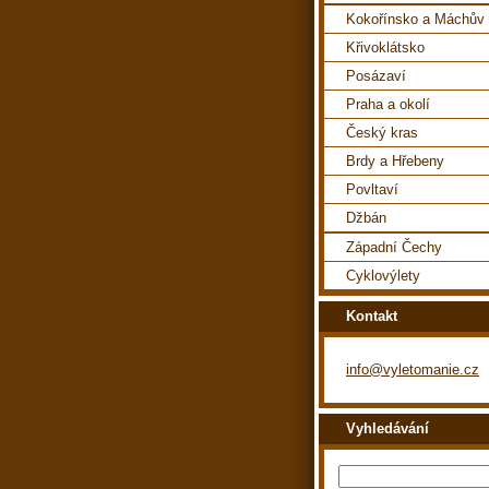
Kokořínsko a Máchův 
Křivoklátsko
Posázaví
Praha a okolí
Český kras
Brdy a Hřebeny
Povltaví
Džbán
Západní Čechy
Cyklovýlety
Kontakt
info@vyletomanie.cz
Vyhledávání