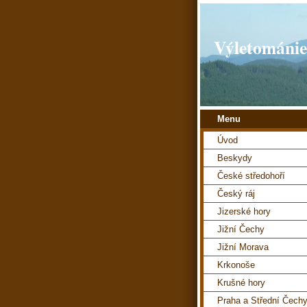
Výletománie
Menu
Úvod
Beskydy
České středohoří
Český ráj
Jizerské hory
Jižní Čechy
Jižní Morava
Krkonoše
Krušné hory
Praha a Střední Čech