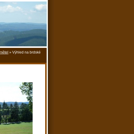
mětel
»
Výhled na brdské