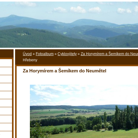
Úvod
»
Fotoalbum
»
Cyklovýlety
»
Za Horymírem a Šemíkem do Neu
Hřebeny
Za Horymírem a Šemíkem do Neumětel
y