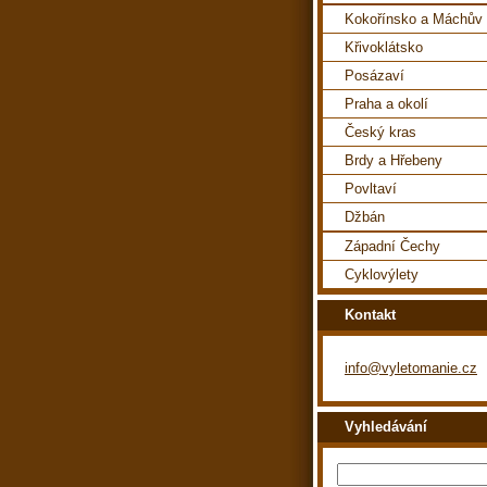
Kokořínsko a Máchův 
Křivoklátsko
Posázaví
Praha a okolí
Český kras
Brdy a Hřebeny
Povltaví
Džbán
Západní Čechy
Cyklovýlety
Kontakt
info@vyletomanie.cz
Vyhledávání