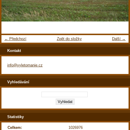
← Předchozí
Zpět do složky
Další →
Kontakt
info@vyletomanie.cz
Vyhledávání
Statistiky
Celkem:
1026976