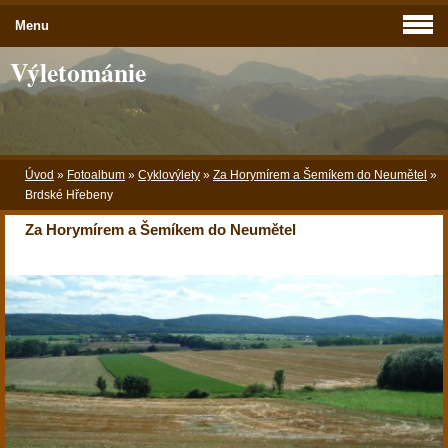
Menu
Výletománie
Úvod
»
Fotoalbum
»
Cyklovýlety
»
Za Horymírem a Šemíkem do Neumětel
»
Brdské Hřebeny
Za Horymírem a Šemíkem do Neumětel