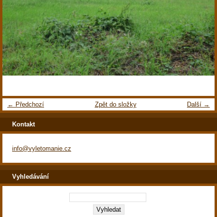
← Předchozí
Zpět do složky
Další →
Kontakt
info@vyletomanie.cz
Vyhledávání