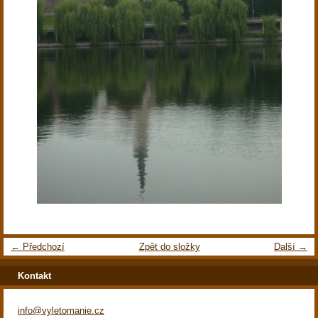
← Předchozí
Zpět do složky
Další →
Kontakt
info@vyletomanie.cz