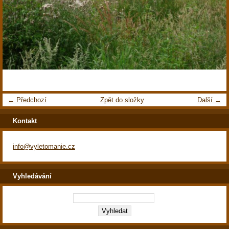
← Předchozí
Zpět do složky
Další →
Kontakt
info@vyletomanie.cz
Vyhledávání