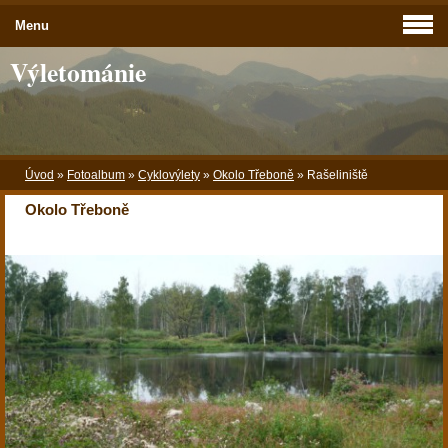
Menu
Výletománie
Úvod
»
Fotoalbum
»
Cyklovýlety
»
Okolo Třeboně
»
Rašeliniště
Okolo Třeboně