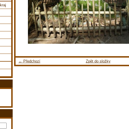
kraj
← Předchozí
Zpět do složky