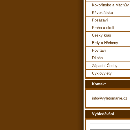
Kokořínsko a Máchův 
Křivoklátsko
Posázaví
Praha a okolí
Český kras
Brdy a Hřebeny
Povltaví
Džbán
Západní Čechy
Cyklovýlety
Kontakt
info@vyletomanie.cz
Vyhledávání