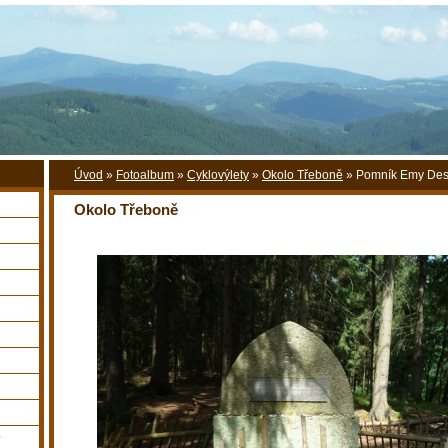
Úvod
»
Fotoalbum
»
Cyklovýlety
»
Okolo Třeboně
»
Pomník Emy Des
Okolo Třeboně
y