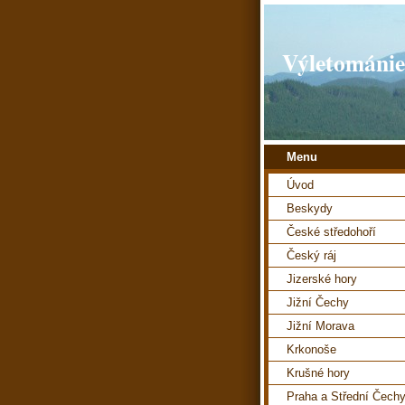
Výletománie
Menu
Úvod
Beskydy
České středohoří
Český ráj
Jizerské hory
Jižní Čechy
Jižní Morava
Krkonoše
Krušné hory
Praha a Střední Čech