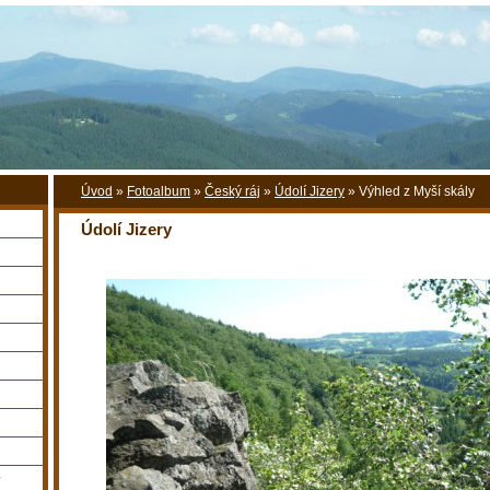
Úvod
»
Fotoalbum
»
Český ráj
»
Údolí Jizery
»
Výhled z Myší skály
Údolí Jizery
y