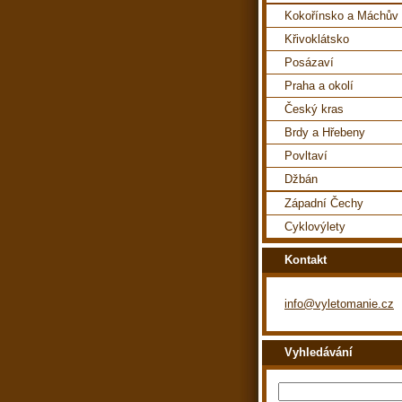
Kokořínsko a Máchův 
Křivoklátsko
Posázaví
Praha a okolí
Český kras
Brdy a Hřebeny
Povltaví
Džbán
Západní Čechy
Cyklovýlety
Kontakt
info@vyletomanie.cz
Vyhledávání