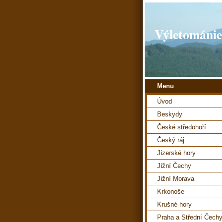
Výletománie
Menu
Úvod
Beskydy
České středohoří
Český ráj
Jizerské hory
Jižní Čechy
Jižní Morava
Krkonoše
Krušné hory
Praha a Střední Čech