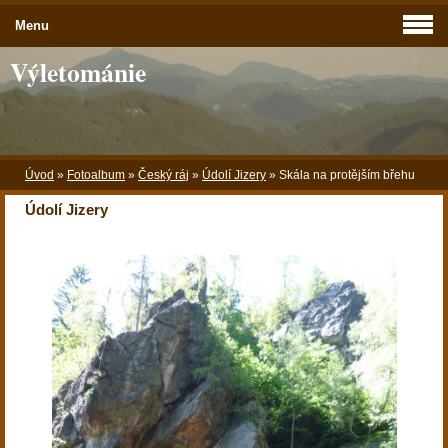
Menu
Výletománie
Úvod
»
Fotoalbum
»
Český ráj
»
Údolí Jizery
»
Skála na protějším břehu
Údolí Jizery