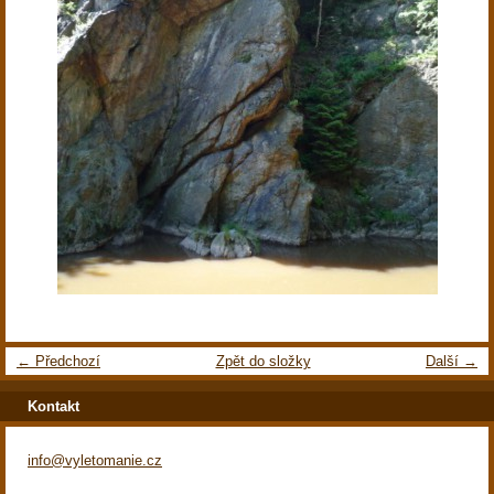
← Předchozí
Zpět do složky
Další →
Kontakt
info@vyletomanie.cz