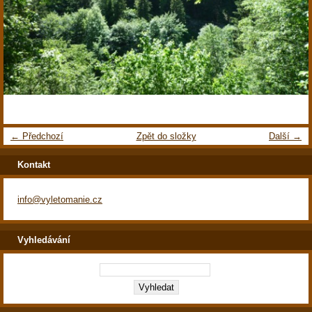
← Předchozí
Zpět do složky
Další →
Kontakt
info@vyletomanie.cz
Vyhledávání