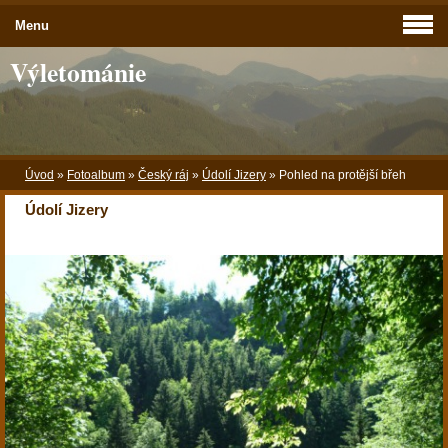
Menu
Výletománie
Úvod
»
Fotoalbum
»
Český ráj
»
Údolí Jizery
»
Pohled na protější břeh
Údolí Jizery