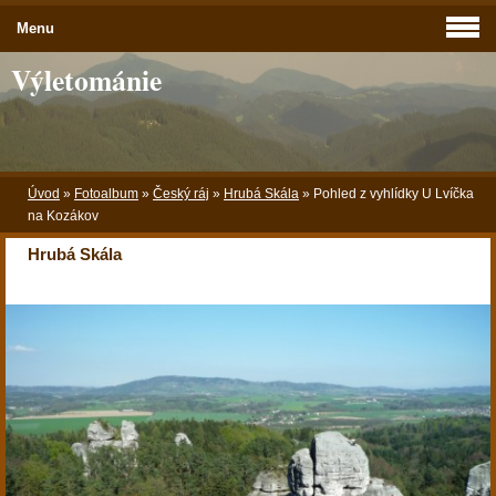
Menu
Výletománie
Úvod
»
Fotoalbum
»
Český ráj
»
Hrubá Skála
»
Pohled z vyhlídky U Lvíčka
na Kozákov
Hrubá Skála