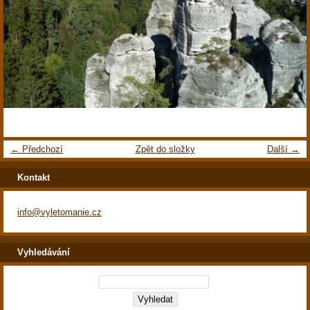
← Předchozí
Zpět do složky
Další →
Kontakt
info@vyletomanie.cz
Vyhledávání