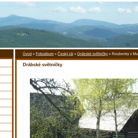
Úvod
»
Fotoalbum
»
Český ráj
»
Drábské světničky
»
Roubenky v M
Drábské světničky
y