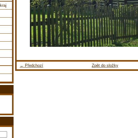
kraj
← Předchozí
Zpět do složky