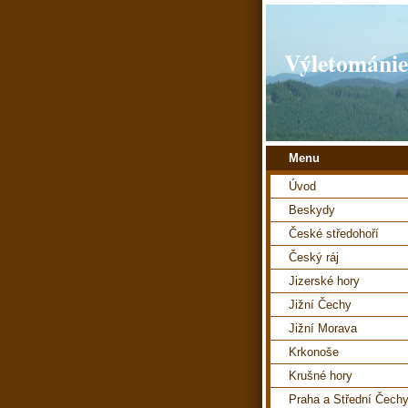
Výletománie
Menu
Úvod
Beskydy
České středohoří
Český ráj
Jizerské hory
Jižní Čechy
Jižní Morava
Krkonoše
Krušné hory
Praha a Střední Čech