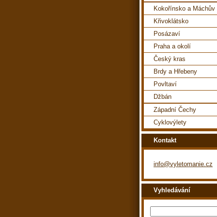
Kokořínsko a Máchův 
Křivoklátsko
Posázaví
Praha a okolí
Český kras
Brdy a Hřebeny
Povltaví
Džbán
Západní Čechy
Cyklovýlety
Kontakt
info@vyletomanie.cz
Vyhledávání