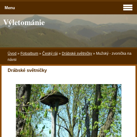
Menu
Výletománie
Úvod
»
Fotoalbum
»
Český ráj
»
Drábské světničky
»
Mužský - zvonička na
návsi
Drábské světničky