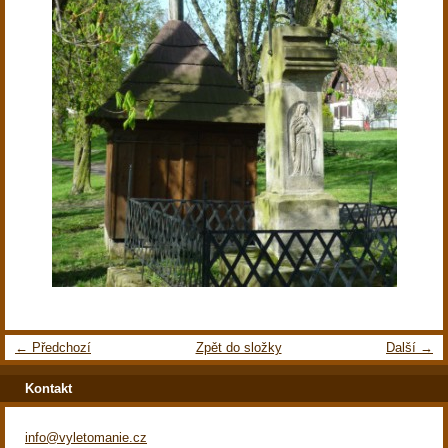
← Předchozí
Zpět do složky
Další →
Kontakt
info@vyletomanie.cz