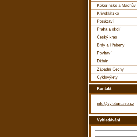
Kokořínsko a Máchův 
Křivoklátsko
Posázaví
Praha a okolí
Český kras
Brdy a Hřebeny
Povltaví
Džbán
Západní Čechy
Cyklovýlety
Kontakt
info@vyletomanie.cz
Vyhledávání