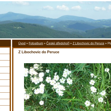
Úvod
»
Fotoalbum
»
České středohoří
»
Z Libochovic do Peruce
»
Pt
Z Libochovic do Peruce
y