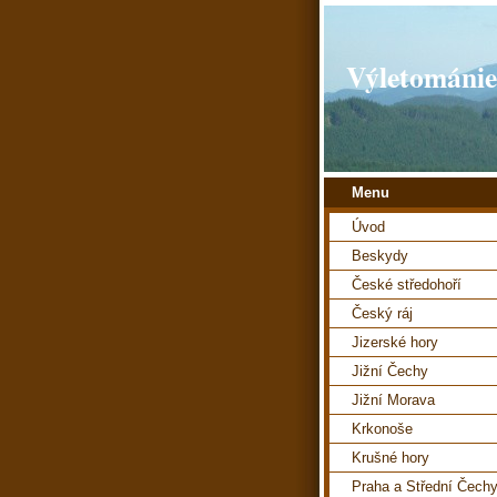
Výletománie
Menu
Úvod
Beskydy
České středohoří
Český ráj
Jizerské hory
Jižní Čechy
Jižní Morava
Krkonoše
Krušné hory
Praha a Střední Čech