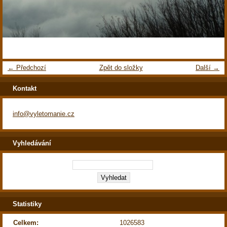
← Předchozí
Zpět do složky
Další →
Kontakt
info@vyletomanie.cz
Vyhledávání
Statistiky
Celkem:
1026583