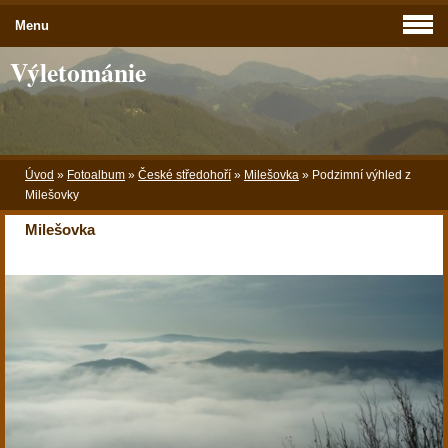
Menu
Výletománie
Úvod
»
Fotoalbum
»
České středohoří
»
Milešovka
»
Podzimní výhled z
Milešovky
Milešovka