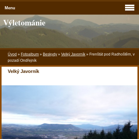
Menu
Výletománie
Úvod
»
Fotoalbum
»
Beskydy
»
Velký Javorník
»
Frenštát pod Radhoštěm, v
pozadí Ondřejník
Velký Javorník