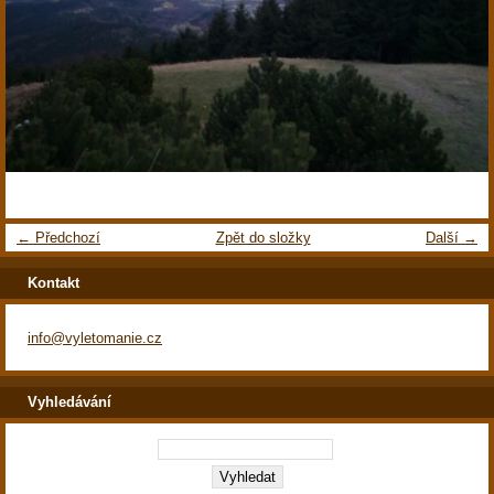
← Předchozí
Zpět do složky
Další →
Kontakt
info@vyletomanie.cz
Vyhledávání