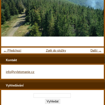
← Předchozí
Zpět do složky
Další →
Kontakt
info@vyletomanie.cz
Vyhledávání