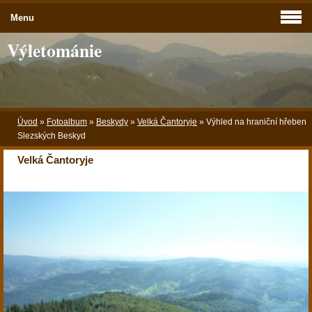
Menu
Výletománie
Úvod
»
Fotoalbum
»
Beskydy
»
Velká Čantoryje
»
Výhled na hraniční hřeben
Slezských Beskyd
Velká Čantoryje