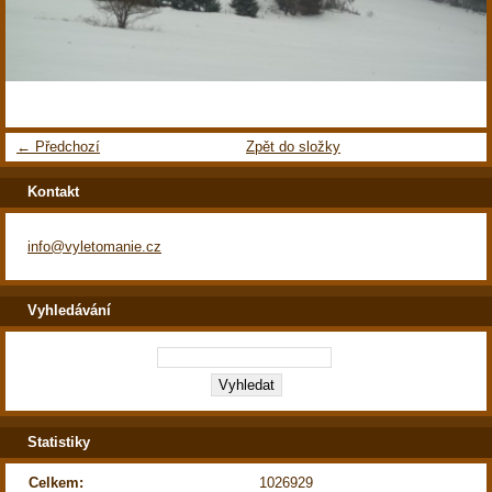
← Předchozí
Zpět do složky
Kontakt
info@vyletomanie.cz
Vyhledávání
Statistiky
Celkem:
1026929