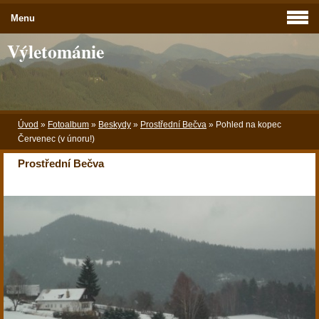
Menu
Výletománie
Úvod
»
Fotoalbum
»
Beskydy
»
Prostřední Bečva
»
Pohled na kopec
Červenec (v únoru!)
Prostřední Bečva