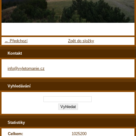
← Předchozí
Zpět do složky
Kontakt
info@vyletomanie.cz
Vyhledávání
Statistiky
Celkem:
1025200