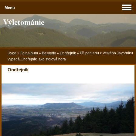
Menu
Výletománie
Úvod
»
Fotoalbum
»
Beskydy
»
Ondřejník
»
Při pohledu z Velkého Javorníku
vypadá Ondřejník jako stolová hora
Ondřejník