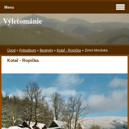
Menu
Výletománie
Úvod
»
Fotoalbum
»
Beskydy
»
Kotař - Ropička
»
Zimní Morávka
Kotař - Ropička