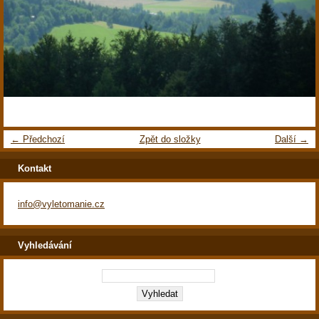
← Předchozí
Zpět do složky
Další →
Kontakt
info@vyletomanie.cz
Vyhledávání