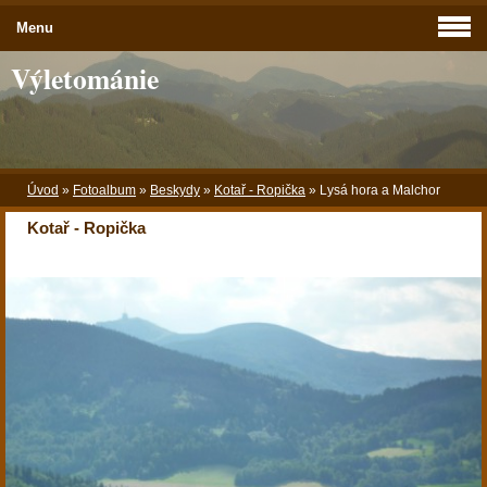
Menu
Výletománie
Úvod
»
Fotoalbum
»
Beskydy
»
Kotař - Ropička
»
Lysá hora a Malchor
Kotař - Ropička