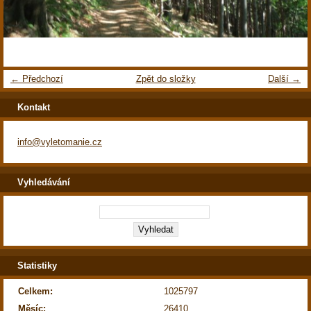
← Předchozí
Zpět do složky
Další →
Kontakt
info@vyletomanie.cz
Vyhledávání
Statistiky
Celkem:
1025797
Měsíc:
26410