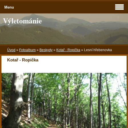
Menu
Výletománie
Úvod
»
Fotoalbum
»
Beskydy
»
Kotař - Ropička
»
Lesní hřebenovka
Kotař - Ropička