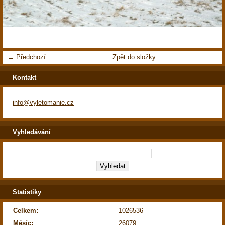
← Předchozí
Zpět do složky
Kontakt
info@vyletomanie.cz
Vyhledávání
Statistiky
Celkem:
1026536
Měsíc:
26079