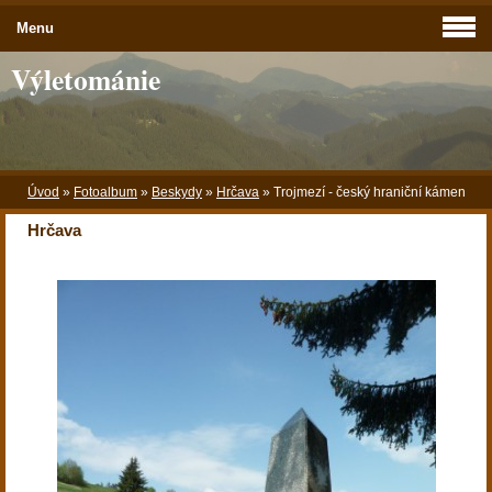
Menu
Výletománie
Úvod
»
Fotoalbum
»
Beskydy
»
Hrčava
»
Trojmezí - český hraniční kámen
Hrčava