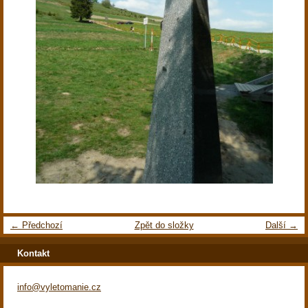
← Předchozí
Zpět do složky
Další →
Kontakt
info@vyletomanie.cz