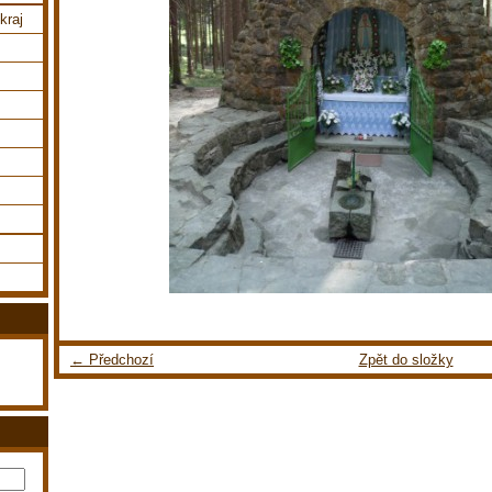
kraj
← Předchozí
Zpět do složky