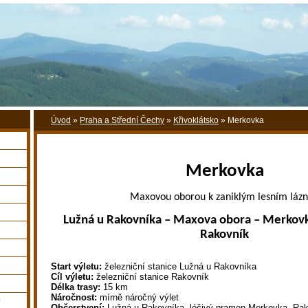
Úvod
»
Praha a Střední Čechy
»
Křivoklátsko
»
Merkovka
Merkovka
Maxovou oborou k zaniklým lesním láz
Lužná u Rakovníka – Maxova obora – Merkov
Rakovník
Start výletu:
železniční stanice Lužná u Rakovníka
Cíl výletu:
železniční stanice Rakovník
Délka trasy:
15 km
Náročnost:
mírně náročný výlet
y
Občerstvení:
Lužná u Rakovníka, léčivý pramen Merkovka, Ra