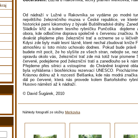
kraj
Od nádraží v Lužné u Rakovníka se vydáme po modré turi
největšího železničního muzea v České republice, ve které
historické parní lokomotivy z bývalé Buštěhradské dráhy. Zane
Sládkův kříž a kolem lesního rybníčku Punčoška
dojdeme 
obora, kde odbočíme doprava společně s červenou značkou. 
dvakrát přejdeme přes železniční trať a octneme se u léčiv
Kdysi zde byly malé lesní lázně, které nechal zbudovat kníže 
atmosféru si toto místo uchovalo dodnes. Pokud bude právě o
budete mít pocit, že ho slyšíte ze všech stran, nebojte se, nezb
opravdu okolo vás, železniční trať zde má totiž tvar písmene
červené, podejdeme pod železniční tratí a zanedlouho se k nám
Přejdeme přes silnici a vstoupíme
do Chráněné krajinné oblas
byla vyhlášena i biosférickou rezervací UNESCO. Procházíme
Krásnou dolinu až k rozcestí Belšanka, kde nás modrá značka
dál po červené, která nás provede kolem Bartoňského rybní
Husovo náměstí až k nádraží.
© David Šugárek, 2010
Náhledy fotografií ze složky
Merkovka