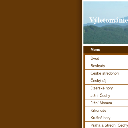
Výletománie
Menu
Úvod
Beskydy
České středohoří
Český ráj
Jizerské hory
Jižní Čechy
Jižní Morava
Krkonoše
Krušné hory
Praha a Střední Čech