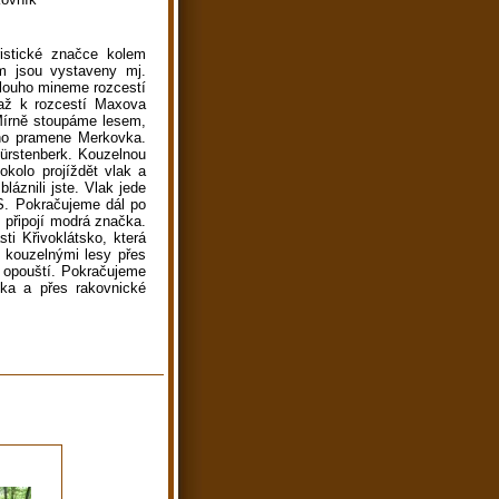
stické značce kolem
m jsou vystaveny mj.
dlouho mineme rozcestí
až k rozcestí Maxova
Mírně stoupáme lesem,
ého pramene Merkovka.
Fürstenberk. Kouzelnou
kolo projíždět vlak a
láznili jste. Vlak jede
 S. Pokračujeme dál po
 připojí modrá značka.
ti Křivoklátsko, která
 kouzelnými lesy přes
 opouští. Pokračujeme
ka a přes rakovnické