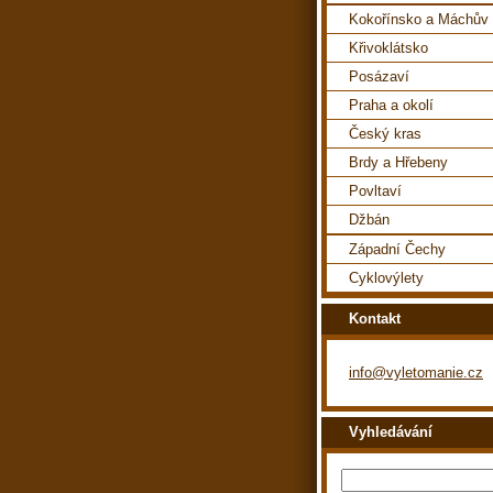
Kokořínsko a Máchův 
Křivoklátsko
Posázaví
Praha a okolí
Český kras
Brdy a Hřebeny
Povltaví
Džbán
Západní Čechy
Cyklovýlety
Kontakt
info@vyletomanie.cz
Vyhledávání