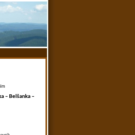
ním
ka – Belšanka
–
kovník