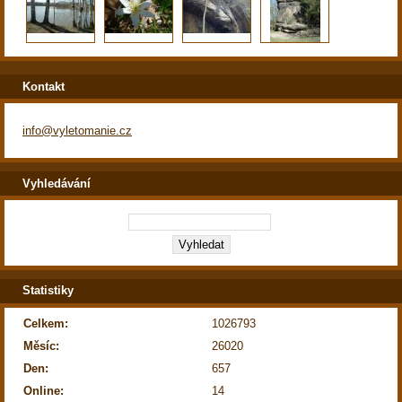
Kontakt
info@vyletomanie.cz
Vyhledávání
Statistiky
Celkem:
1026793
Měsíc:
26020
Den:
657
Online:
14