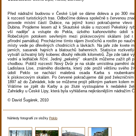
Před nádražní budovou v České Lípě se dáme doleva a po 300 me
k rozcestí turistických tras. Odbočíme doleva společně s červenou znač
provede místní částí Dubice, na jejímž konci pokračujeme vlevo 
Dubina. Projdeme lesem až k Skautské skále u rozcestí Pekelský rybn
vší naděje“ a vstupte do Pekla, úzkého kaňonovitého údolí s 
Robečským potokem sevřeným mezi pískovcovými skálami (od r. 
přírodní památka). Procházíme tímto rájem živočichů a rostlin po naučné
místy vede po dřevěných chodnících a lávkách. Na jaře zde kvete mno
jarních, sasanek hajních a blatouchů bahenních. Statisíce rozkvetlý
vytváří úchvatný bílý koberec dlouhý několik kilometrů. Žije zde také vý
vodní a ledňáček říční. Jediný „pekelný“
okamžik můžeme zažít při pr
chodbou. Poblíž rozcestí Nový Dvůr je na skále umístěna pamětní de
Ladislava Lise, známého disidenta, který zde prožil většinu svého ži
údolí Peklo se nachází malebná osada Karba s roubenkami „
k pískovcovým skalám. Po červené pokračujeme dál pod železničním v
1897 až do Zahrádek, kde se můžeme projít pěkným parkem kolem mí
Vrátíme se zpět do Karby a po žluté vystoupáme k nedaleké želez
Zahrádky u České Lípy, která byla vyhlášena nejkrásnějším nádražím Č
© David Šugárek, 2010
Náhledy fotografií ze složky
Peklo