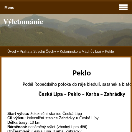
Menu
Výletománie
Úvod
»
Praha a Střední Čechy
»
Kokořínsko a Máchův kraj
»
Peklo
Peklo
Podél Robečského potoka do ráje bledulí, sasanek a blat
Česká Lípa – Peklo – Karba – Zahrádky
Start výletu:
železniční stanice Česká Lípa
Cíl výletu:
železniční stanice Zahrádky u České Lípy
Délka trasy:
10 km
Náročnost:
nenáročný výlet (vhodný i pro děti)
Občerstvení:
Česká Lípa, Karba, Zahrádky