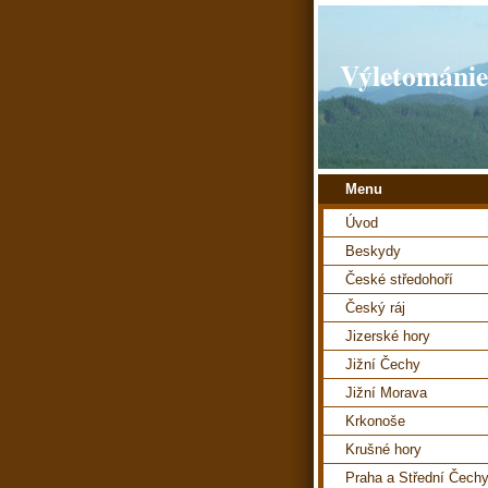
Výletománie
Menu
Úvod
Beskydy
České středohoří
Český ráj
Jizerské hory
Jižní Čechy
Jižní Morava
Krkonoše
Krušné hory
Praha a Střední Čech