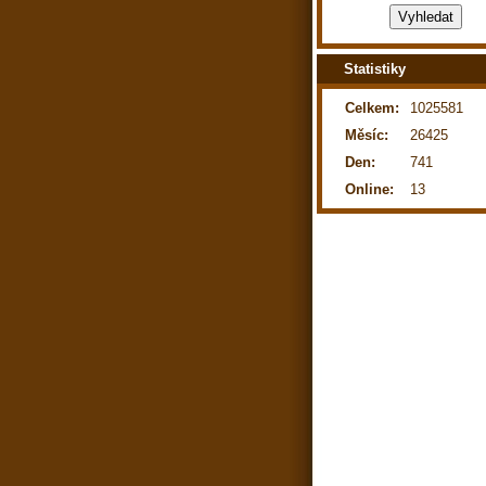
Statistiky
Celkem:
1025581
Měsíc:
26425
Den:
741
Online:
13