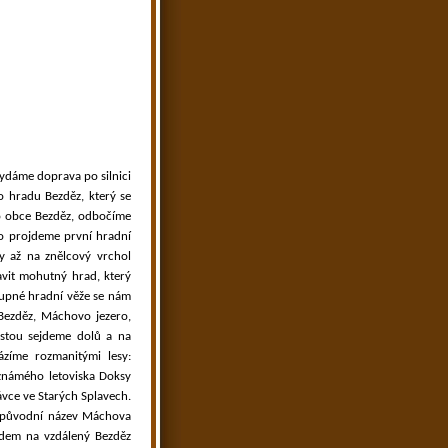
vydáme doprava po silnici
o hradu Bezděz, který se
o obce Bezděz, odbočíme
o projdeme první hradní
y až na znělcový vrchol
avit mohutný hrad, který
stupné hradní věže se nám
Bezděz, Máchovo jezero,
estou sejdeme dolů a na
zíme rozmanitými lesy:
známého letoviska Doksy
ávce ve Starých Splavech.
a (původní název Máchova
edem na vzdálený Bezděz