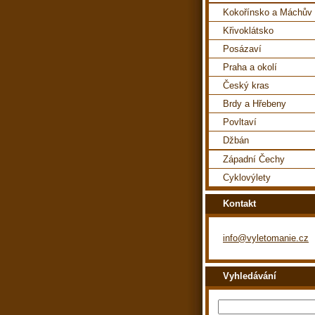
Kokořínsko a Máchův 
Křivoklátsko
Posázaví
Praha a okolí
Český kras
Brdy a Hřebeny
Povltaví
Džbán
Západní Čechy
Cyklovýlety
Kontakt
info@vyletomanie.cz
Vyhledávání