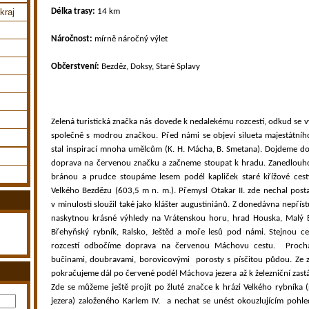
Délka trasy:
14 km
kraj
Náročnost:
mírně náročný výlet
Občerstvení:
Bezděz, Doksy, Staré Splavy
Zelená turistická značka nás dovede k nedalekému rozcestí, odkud se 
společně s modrou značkou. Před námi se objeví silueta majestátníh
stal inspirací mnoha umělcům (K. H. Mácha, B. Smetana). Dojdeme d
doprava na červenou značku a začneme stoupat k hradu. Zanedlouh
bránou a prudce stoupáme lesem podél kapliček staré křížové cest
Velkého Bezdězu (603,5 m n. m.). Přemysl Otakar II. zde nechal post
v minulosti sloužil také jako klášter augustiniánů. Z donedávna nepří
naskytnou krásné výhledy na Vrátenskou horu, hrad Houska, Malý 
Břehyňský rybník, Ralsko, Ještěd a moře lesů pod námi. Stejnou c
rozcestí odbočíme doprava na červenou Máchovu cestu. Prochá
bučinami, doubravami, borovicovými porosty s písčitou půdou. Ze 
pokračujeme dál po červené podél Máchova jezera až k železniční zast
Zde se můžeme ještě projít po žluté značce k hrázi Velkého rybník
jezera) založeného Karlem IV.
a nechat se unést okouzlujícím pohl