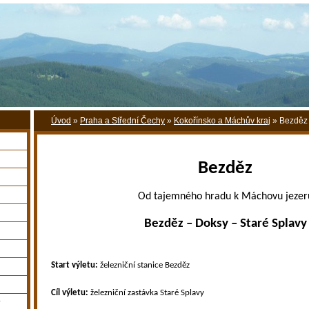
Úvod
»
Praha a Střední Čechy
»
Kokořínsko a Máchův kraj
»
Bezděz
Bezděz
Od tajemného hradu k Máchovu jezer
Bezděz – Doksy – Staré Splavy
Start výletu:
železniční stanice Bezděz
Cíl výletu:
železniční zastávka Staré Splavy
y