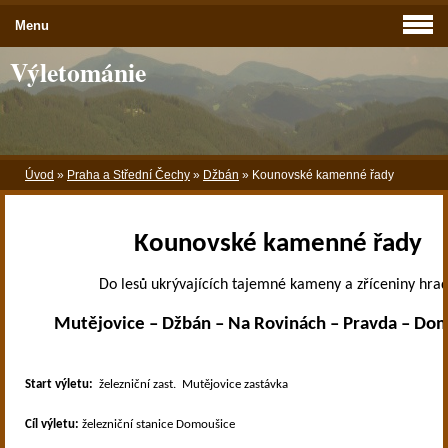
Menu
Výletománie
Úvod
»
Praha a Střední Čechy
»
Džbán
»
Kounovské kamenné řady
Kounovské kamenné řady
Do lesů ukrývajících tajemné kameny a zříceniny hra
Mutějovice – Džbán – Na Rovinách – Pravda – Do
Start výletu:
železniční zast.
Mutějovice zastávka
Cíl výletu:
železniční stanice Domoušice