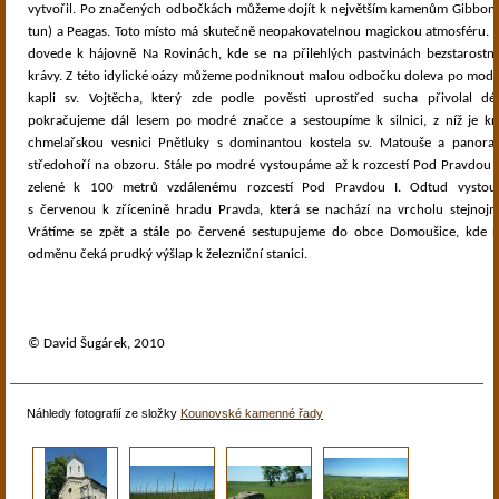
vytvořil. Po značených odbočkách můžeme dojít k největším kamenům Gibbon I 
tun) a Peagas. Toto místo má skutečně neopakovatelnou magickou atmosféru. Ž
dovede k hájovně Na Rovinách, kde se na přilehlých pastvinách bezstarost
krávy. Z této idylické oázy můžeme podniknout malou odbočku doleva po modré
kapli sv. Vojtěcha, který zde podle pověsti uprostřed sucha přivolal dé
pokračujeme dál lesem po modré značce a sestoupíme k silnici, z níž je k
chmelařskou vesnici Pnětluky s dominantou kostela sv. Matouše a panor
středohoří na obzoru. Stále po modré vystoupáme až k rozcestí Pod Pravdou 
zelené k 100 metrů vzdálenému rozcestí Pod Pravdou I. Odtud vystou
s červenou k zřícenině hradu Pravda, která se nachází na vrcholu stejnoj
Vrátíme se zpět a stále po červené sestupujeme do obce Domoušice, kde n
odměnu čeká prudký výšlap k železniční stanici.
© David Šugárek, 2010
Náhledy fotografií ze složky
Kounovské kamenné řady