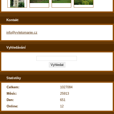
Kontakt
info@vyletomanie.cz
Vyhledávání
Statistiky
Celkem:
1027084
Měsíc:
25913
Den:
651
Online:
12