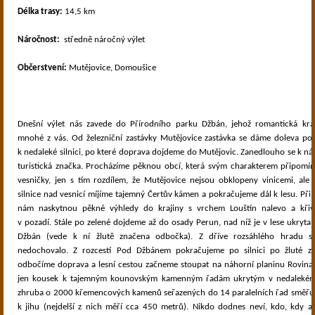
Délka trasy:
14,5 km
Náročnost:
středně náročný výlet
Občerstvení:
Mutějovice, Domoušice
Dnešní výlet nás zavede do Přírodního parku Džbán, jehož romantická kraji
mnohé z vás. Od železniční zastávky Mutějovice zastávka se dáme doleva po
k nedaleké silnici, po které doprava dojdeme do Mutějovic. Zanedlouho se k ná
turistická značka. Procházíme pěknou obcí, která svým charakterem připomí
vesničky, jen s tím rozdílem, že Mutějovice nejsou obklopeny vinicemi, ale
silnice nad vesnicí míjíme tajemný Čertův kámen a pokračujeme dál k lesu. Při
nám naskytnou pěkné výhledy do krajiny s vrchem Louštín nalevo a křivo
v pozadí. Stále po zelené dojdeme až do osady Perun, nad níž je v lese ukryta
Džbán (vede k ní žlutě značena odbočka). Z dříve rozsáhlého hradu 
nedochovalo. Z rozcestí Pod Džbánem pokračujeme po silnici po žluté zna
odbočíme doprava a lesní cestou začneme stoupat na náhorní planinu Rovina. 
jen kousek k tajemným kounovským kamenným řadám ukrytým v nedalekém 
zhruba o 2000 křemencových kamenů seřazených do 14 paralelních řad směřuj
k jihu (nejdelší z nich měří cca 450 metrů). Nikdo dodnes neví, kdo, kdy a